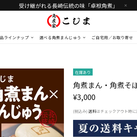
受け継がれる長崎伝統の味「卓袱角煮」
品ラインナップ
選べる角煮まんじゅう
ご自宅用／お取り寄せ
在庫あり
角煮まん・角煮​そぼ
¥3,000
(税込み)
送料
はチェックアウト時に