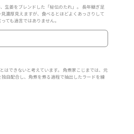
、生姜をブレンドした「秘伝のたれ」。 ⻑年継ぎ⾜
一見濃厚見えますが、食べるとほどよくあっさりして
言っても過言ではありません。
とはできないと考えています。 角煮家こじまでは、元
を独自配合し、角煮を煮る過程で抽出したラードを練