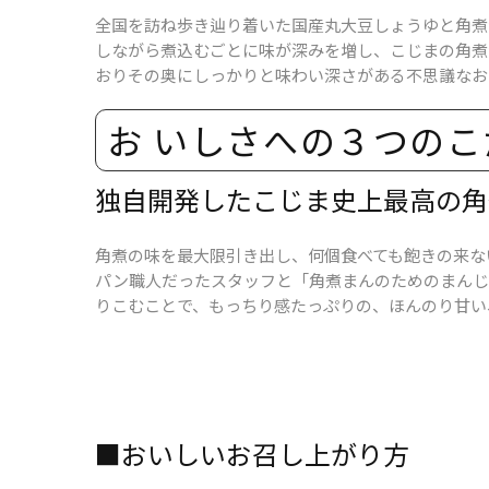
全国を訪ね歩き辿り着いた国産丸大豆しょうゆと角煮
しながら煮込むごとに味が深みを増し、こじまの角煮
おりその奥にしっかりと味わい深さがある不思議なお
お いしさへの​３つの​こ
独​自開発した​こじま史上​最高の​
角煮の味を最大限引き出し、何個食べても飽きの来な
パン職人だったスタッフと「角煮まんのためのまんじ
りこむことで、もっちり感たっぷりの、ほんのり甘い
■​おいしい​お召し​上がり方