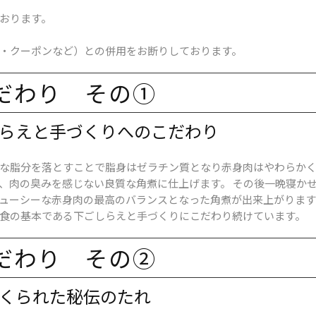
おります。
・クーポンなど）との併用をお断りしております。
だわり ​その​①
らえと​手づくりへの​こだわり
な脂分を落とすことで脂身はゼラチン質となり赤身肉はやわらかく
、肉の臭みを感じない良質な角煮に仕上げます。 その後一晩寝か
ューシーな赤身肉の最高のバランスとなった角煮が出来上がります
食の基本である下ごしらえと手づくりにこだわり続けています。
だわり ​その​②
くられた​秘伝の​たれ