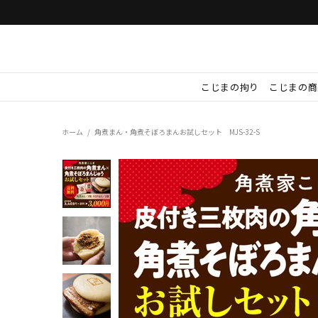
こじまの拘り
こじまの商
ホーム
角煮まん・角煮そぼろまんお試しセット MJS-32-S