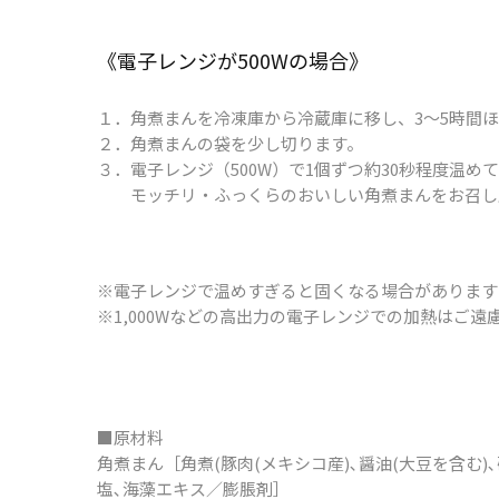
《電子レンジが​500Wの​場合》
１．角煮まんを冷凍庫から冷蔵庫に移し、3～5時間
２．角煮まんの袋を少し切ります。
３．電子レンジ（500W）で1個ずつ約30秒程度温め
モッチリ・ふっくらのおいしい角煮まんをお召し
※電子レンジで温めすぎると固くなる場合があります
※1,000Wなどの高出力の電子レンジでの加熱はご遠
■原材料
角煮まん［角煮(豚肉(メキシコ産)､醤油(大豆を含む)
塩､海藻エキス／膨脹剤］