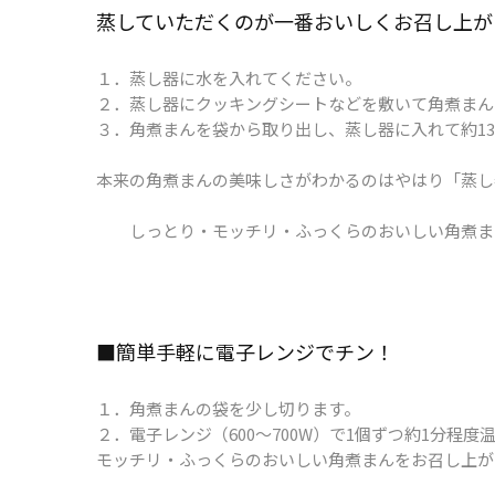
蒸していただくのが​一番​おいしく​お召し​上
１．蒸し器に水を入れてください。
２．蒸し器にクッキングシートなどを敷いて角煮まん
３．角煮まんを袋から取り出し、蒸し器に入れて約1
本来の角煮まんの美味しさがわかるのはやはり「蒸し
しっとり・モッチリ・ふっくらのおいしい角煮ま
■簡単手軽に​電子レンジで​チン！
１．角煮まんの袋を少し切ります。
２．電子レンジ（600～700W）で1個ずつ約1分程度
モッチリ・ふっくらのおいしい角煮まんをお召し上が