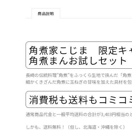
商品説明
角煮家こじま 限定キ
角煮まん​お試しセット 
長崎の伝統料理”角煮”をふっくら生地で挟んだ「角煮
細かくきざんだ角煮に玉ねぎの甘味を加えた具材を包
消費税も​送料も​コミコミ
通常商品代金と一般平均送料の合計が3,403円相当のと
しかも、送料無料！（但し、北海道・沖縄を除く）