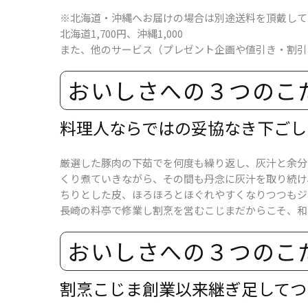
※北海道・沖縄へお届けの場合は別途送料を頂戴して
北海道1,700円、沖縄1,000
また、他のサービス（プレゼント企画や値引き・割引
おいしさへの​３つの​こ
料理人ならではの​妥協なき下ごし
厳選した豚肉の下茹でを何度も繰り返し、灰汁と余分
くり煮ていきながら、その間も丹念に灰汁を取り続け
ちりとした皮、ほろほろとほぐれやすくなりつつもジ
長崎の料亭で修業し割烹を営むこじまだからこそ、和
おいしさへの​３つの​こ
割烹こじま創業以来​継ぎ足して​つ