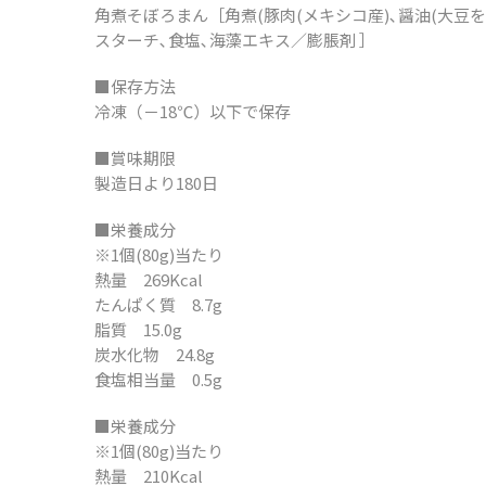
角煮そぼろまん［角煮(豚肉(メキシコ産)､醤油(大豆を含
スターチ､食塩､海藻エキス／膨脹剤 ］
■保存方法
冷凍（－18℃）以下で保存
■賞味期限
製造日より180日
■栄養成分
※1個(80g)当たり
熱量 269Kcal
たんぱく質 8.7g
脂質 15.0g
炭水化物 24.8g
食塩相当量 0.5g
■栄養成分
※1個(80g)当たり
熱量 210Kcal