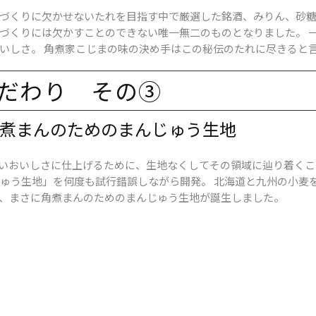
づくりに欠かせないたれを目指す中で厳選した銘酒、みりん、砂糖
づくりには欠かすことのできない唯一無二のものとなりました。 
いしさ。 角煮家こじまの味の決め手はこの秘伝のたれに尽きると
だわり ​その​③
角煮まんの​ための​まんじゅう​生地
いおいしさに仕上げるために、生地なくしてその領域に辿り着くこ
ゅう生地」を何度も試行錯誤しながら開発。 北海道と九州の小麦
、まさに角煮まんのためのまんじゅう生地が誕生しました。