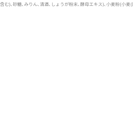
む)､砂糖､みりん､清酒､しょうが粉末､酵母エキス)､小麦粉(小麦(