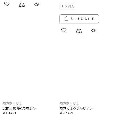
１５個入
カートに入れる
角煮家こじま
角煮家こじま
皮付三枚肉の​角煮まん
角煮​そぼろまんじゅう
¥1,663
¥3,564