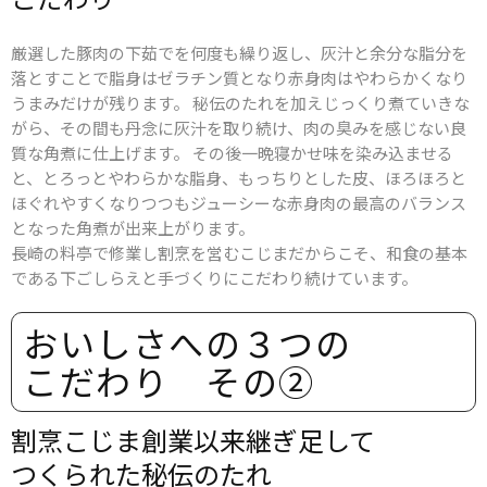
厳選した豚肉の下茹でを何度も繰り返し、灰汁と余分な脂分を
落とすことで脂身はゼラチン質となり赤身肉はやわらかくなり
うまみだけが残ります。 秘伝のたれを加えじっくり煮ていきな
がら、その間も丹念に灰汁を取り続け、肉の臭みを感じない良
質な角煮に仕上げます。 その後一晩寝かせ味を染み込ませる
と、とろっとやわらかな脂身、もっちりとした皮、ほろほろと
ほぐれやすくなりつつもジューシーな赤身肉の最高のバランス
となった角煮が出来上がります。
長崎の料亭で修業し割烹を営むこじまだからこそ、和食の基本
である下ごしらえと手づくりにこだわり続けています。
おいしさへの​３つの​
こだわり その​②
割烹こじま創業以来​継ぎ足して​
つくられた​秘伝の​たれ