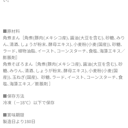
■原材料
角煮まん［角煮(豚肉(メキシコ産)､醤油(大豆を含む)､砂糖､みり
ん､清酒､しょうが粉末､酵母エキス)､小麦粉(小麦(国産))､砂糖､
ラード､植物油脂､イースト､コーンスターチ､食塩､海藻エキス／
膨脹剤］
角煮そぼろまん［角煮(豚肉(メキシコ産)､醤油(大豆を含む)､砂
糖､みりん､清酒､しょうが粉末､酵母エキス)､小麦粉(小麦(国
産))､玉ねぎ(国産)、砂糖､ラード､イースト､コーンスターチ､食
塩､海藻エキス／膨脹剤 ］
■保存方法
冷凍（－18℃）以下で保存
■賞味期限
製造日より180日