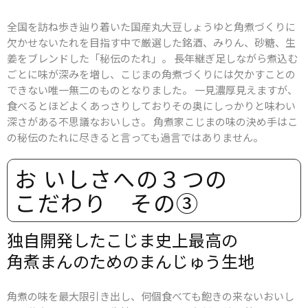
全国を訪ね歩き辿り着いた国産丸大豆しょうゆと角煮づくりに
欠かせないたれを目指す中で厳選した銘酒、みりん、砂糖、生
姜をブレンドした「秘伝のたれ」。 ⻑年継ぎ⾜しながら煮込む
ごとに味が深みを増し、こじまの角煮づくりには欠かすことの
できない唯一無二のものとなりました。 一見濃厚見えますが、
食べるとほどよくあっさりしておりその奥にしっかりと味わい
深さがある不思議なおいしさ。 角煮家こじまの味の決め手はこ
の秘伝のたれに尽きると言っても過言ではありません。
お いしさへの​３つの​
こだわり その​③
独自開発した​こじま史上​最高の​
角煮まんの​ための​まんじゅう​生地
角煮の味を最大限引き出し、何個食べても飽きの来ないおいし