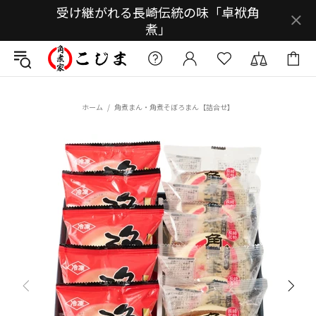
受け継がれる長崎伝統の味「卓袱角
煮」
ホーム
角煮まん・角煮そぼろまん【詰合せ】