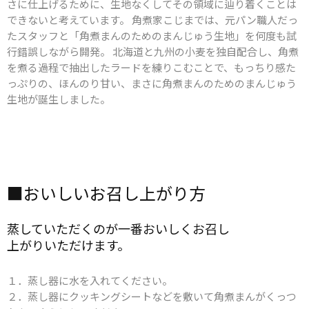
さに仕上げるために、生地なくしてその領域に辿り着くことは
できないと考えています。 角煮家こじまでは、元パン職人だっ
たスタッフと「角煮まんのためのまんじゅう生地」を何度も試
行錯誤しながら開発。 北海道と九州の小麦を独自配合し、角煮
を煮る過程で抽出したラードを練りこむことで、もっちり感た
っぷりの、ほんのり甘い、まさに角煮まんのためのまんじゅう
生地が誕生しました。
■​おいしい​お召し​上がり方
蒸していただくのが​一番​おいしく​お召し​
上がりいただけます。​
１．蒸し器に水を入れてください。
２．蒸し器にクッキングシートなどを敷いて角煮まんがくっつ