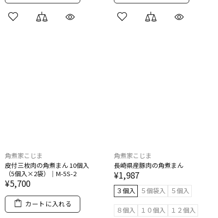
角煮家こじま
角煮家こじま
皮付三枚肉の​角煮まん 10個入​
長崎県産豚肉の​角煮まん
（5個入×2袋）​｜M-5S-2
¥1,987
¥5,700
３個入
５個袋入
５個入
カートに入れる
８個入
１０個入
１２個入